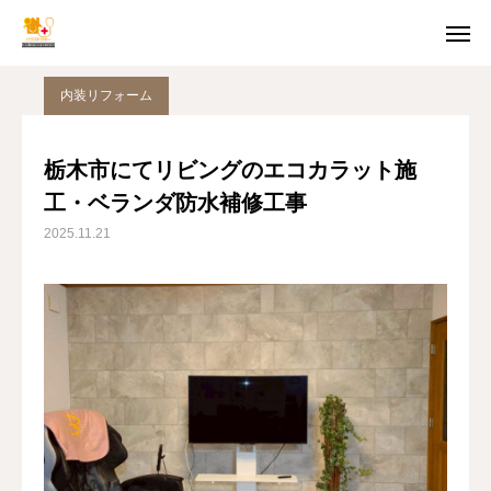
施工実績
内装リフォーム
栃木市にてリビングのエコカラット施工・ベランダ防水補修工事
内装リフォーム
TEL
MAIL
栃木市にてリビングのエコカラット施
工・ベランダ防水補修工事
LINE
2025.11.21
トップページ
施工実績
会社概要
お問い合わせ